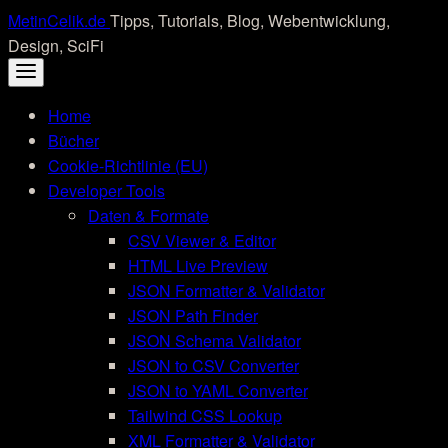
Skip
MetinCelik.de
Tipps, Tutorials, Blog, Webentwicklung,
to
Design, SciFi
content
Home
Bücher
Cookie-Richtlinie (EU)
Developer Tools
Daten & Formate
CSV Viewer & Editor
HTML Live Preview
JSON Formatter & Validator
JSON Path Finder
JSON Schema Validator
JSON to CSV Converter
JSON to YAML Converter
Tailwind CSS Lookup
XML Formatter & Validator