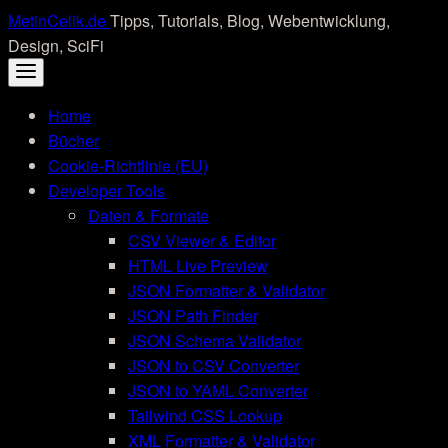
Skip
MetinCelik.de
Tipps, Tutorials, Blog, Webentwicklung,
to
Design, SciFi
content
Home
Bücher
Cookie-Richtlinie (EU)
Developer Tools
Daten & Formate
CSV Viewer & Editor
HTML Live Preview
JSON Formatter & Validator
JSON Path Finder
JSON Schema Validator
JSON to CSV Converter
JSON to YAML Converter
Tailwind CSS Lookup
XML Formatter & Validator