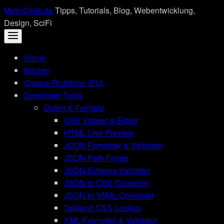
Skip
MetinCelik.de
Tipps, Tutorials, Blog, Webentwicklung,
to
Design, SciFi
content
Home
Bücher
Cookie-Richtlinie (EU)
Developer Tools
Daten & Formate
CSV Viewer & Editor
HTML Live Preview
JSON Formatter & Validator
JSON Path Finder
JSON Schema Validator
JSON to CSV Converter
JSON to YAML Converter
Tailwind CSS Lookup
XML Formatter & Validator