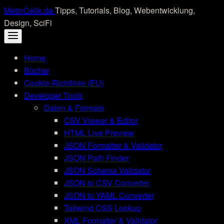
Skip
MetinCelik.de
Tipps, Tutorials, Blog, Webentwicklung,
to
Design, SciFi
content
Home
Bücher
Cookie-Richtlinie (EU)
Developer Tools
Daten & Formate
CSV Viewer & Editor
HTML Live Preview
JSON Formatter & Validator
JSON Path Finder
JSON Schema Validator
JSON to CSV Converter
JSON to YAML Converter
Tailwind CSS Lookup
XML Formatter & Validator