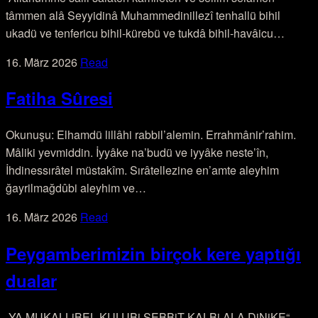
tâmmen alâ Seyyidinâ Muhammedinillezî tenhallü bihil
ukadü ve tenfericu bihil-kürebü ve tukdâ bihil-havâicu…
16. März 2026
Read
Fatiha Sûresi
Okunuşu: Elhamdü lillâhi rabbil’alemin. Errahmânir’rahim.
Mâliki yevmiddin. İyyâke na’budü ve iyyâke neste’în,
İhdinessırâtel müstakîm. Sırâtellezine en’amte aleyhim
ğayrilmağdûbi aleyhim ve…
16. März 2026
Read
Peygamberimizin birçok kere yaptığı
dualar
„YA MUKALLiBEL KULUBi SEBBiT KALBi ALA DiNiKE“