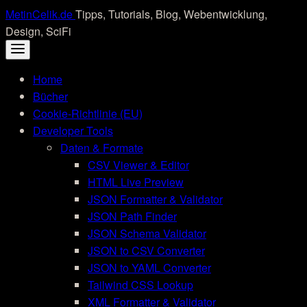
Skip
MetinCelik.de
Tipps, Tutorials, Blog, Webentwicklung,
to
Design, SciFi
content
Home
Bücher
Cookie-Richtlinie (EU)
Developer Tools
Daten & Formate
CSV Viewer & Editor
HTML Live Preview
JSON Formatter & Validator
JSON Path Finder
JSON Schema Validator
JSON to CSV Converter
JSON to YAML Converter
Tailwind CSS Lookup
XML Formatter & Validator