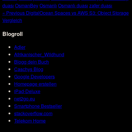
duası
OsmanBey
Osmanlı
Osmanlı duası
zafer duası
« Previous
DigitalOcean Spaces vs AWS S3: Object Storage
Vergleich
Blogroll
Adler
Afrikanischer_Wildhund
Blogg dein Buch
Caschys Blog
Google Developers
Homepage erstellen
iPad-Deluxe
net2go.eu
Smartphone Bestseller
stackoverflow.com
Telekom Home