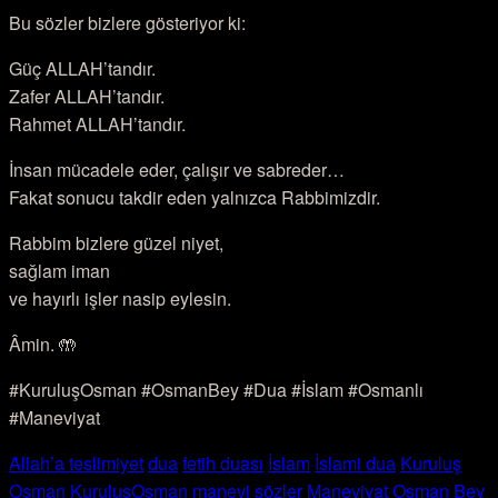
Bu sözler bizlere gösteriyor ki:
Güç ALLAH’tandır.
Zafer ALLAH’tandır.
Rahmet ALLAH’tandır.
İnsan mücadele eder, çalışır ve sabreder…
Fakat sonucu takdir eden yalnızca Rabbimizdir.
Rabbim bizlere güzel niyet,
sağlam iman
ve hayırlı işler nasip eylesin.
Âmin. 🤲
#KuruluşOsman #OsmanBey #Dua #İslam #Osmanlı
#Maneviyat
Allah’a teslimiyet
dua
fetih duası
İslam
İslami dua
Kuruluş
Osman
KuruluşOsman
manevi sözler
Maneviyat
Osman Bey