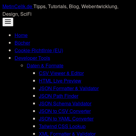
Skip
MetinCelik.de
Tipps, Tutorials, Blog, Webentwicklung,
to
Design, SciFi
content
Home
Bücher
Cookie-Richtlinie (EU)
Developer Tools
Daten & Formate
CSV Viewer & Editor
HTML Live Preview
JSON Formatter & Validator
JSON Path Finder
JSON Schema Validator
JSON to CSV Converter
JSON to YAML Converter
Tailwind CSS Lookup
XML Formatter & Validator