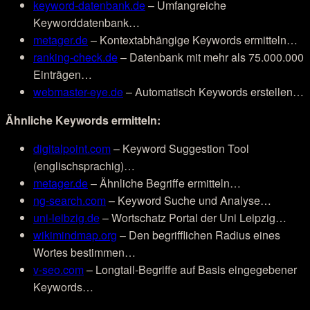
keyword-datenbank.de
– Umfangreiche
Keyworddatenbank…
metager.de
– Kontextabhängige Keywords ermitteln…
ranking-check.de
– Datenbank mit mehr als 75.000.000
Einträgen…
webmaster-eye.de
– Automatisch Keywords erstellen…
Ähnliche Keywords ermitteln:
digitalpoint.com
– Keyword Suggestion Tool
(englischsprachig)…
metager.de
– Ähnliche Begriffe ermitteln…
ng-search.com
– Keyword Suche und Analyse…
uni-leibzig.de
– Wortschatz Portal der Uni Leipzig…
wikimindmap.org
– Den begrifflichen Radius eines
Wortes bestimmen…
v-seo.com
– Longtail-Begriffe auf Basis eingegebener
Keywords…