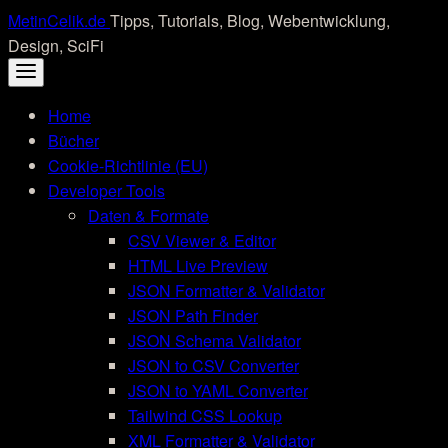
Skip
MetinCelik.de
Tipps, Tutorials, Blog, Webentwicklung,
to
Design, SciFi
content
Home
Bücher
Cookie-Richtlinie (EU)
Developer Tools
Daten & Formate
CSV Viewer & Editor
HTML Live Preview
JSON Formatter & Validator
JSON Path Finder
JSON Schema Validator
JSON to CSV Converter
JSON to YAML Converter
Tailwind CSS Lookup
XML Formatter & Validator