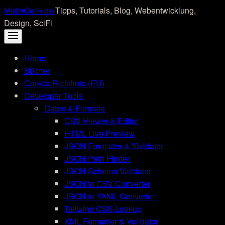
Skip
MetinCelik.de
Tipps, Tutorials, Blog, Webentwicklung,
to
Design, SciFi
content
Home
Bücher
Cookie-Richtlinie (EU)
Developer Tools
Daten & Formate
CSV Viewer & Editor
HTML Live Preview
JSON Formatter & Validator
JSON Path Finder
JSON Schema Validator
JSON to CSV Converter
JSON to YAML Converter
Tailwind CSS Lookup
XML Formatter & Validator