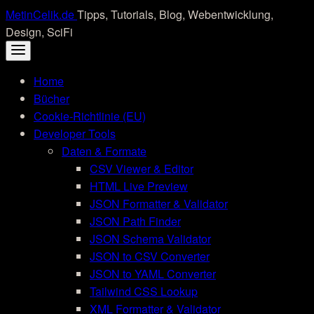
Skip
MetinCelik.de
Tipps, Tutorials, Blog, Webentwicklung,
to
Design, SciFi
content
Home
Bücher
Cookie-Richtlinie (EU)
Developer Tools
Daten & Formate
CSV Viewer & Editor
HTML Live Preview
JSON Formatter & Validator
JSON Path Finder
JSON Schema Validator
JSON to CSV Converter
JSON to YAML Converter
Tailwind CSS Lookup
XML Formatter & Validator