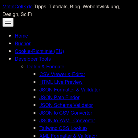
Skip
MetinCelik.de
Tipps, Tutorials, Blog, Webentwicklung,
to
Design, SciFi
content
Home
Bücher
Cookie-Richtlinie (EU)
Developer Tools
Daten & Formate
CSV Viewer & Editor
HTML Live Preview
JSON Formatter & Validator
JSON Path Finder
JSON Schema Validator
JSON to CSV Converter
JSON to YAML Converter
Tailwind CSS Lookup
XML Formatter & Validator