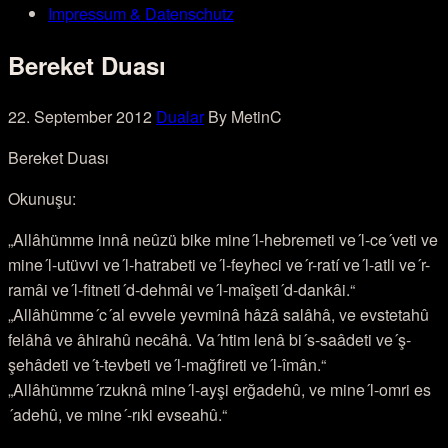
Impressum & Datenschutz
Bereket Duası
22. September 2012
Dualar
By MetinC
Bereket Duası
Okunuşu:
„Allâhümme innâ neûzü bike mine´l-hebremeti ve´l-ce´veti ve
mine´l-utüvvi ve´l-hatrabeti ve´l-feyheci ve´r-ratí ve´l-atli ve´r-
ramâi ve´l-fitneti´d-dehmâi ve´l-maîşeti´d-dankâi.“
„Allâhümme´c´al evvele yevminâ hâzâ salâhâ, ve evstetahû
felâhâ ve âhirahû necâhâ. Va´htim lenâ bi´s-saâdeti ve´ş-
şehâdeti ve´t-tevbeti ve´l-mağfireti ve´l-îmân.“
„Allâhümme´rzuknâ mine´l-ayşi erğadehû, ve mine´l-omri es
´adehû, ve mine´-rıki evseahû.“