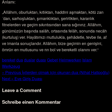
Anlamı:
„Allâhım, oburluktan, kıtlıktan, haddini aşmaktan, kötü zan
´dan, sarhoşluktan, şımarıklıktan, şerirlikten, karanlık
fitnelerden ve geçim sıkıntısından sana sığınırız. Allâhım,
günümüzün başında salâh, ortasında felâh, sonunda necâh
(kurtuluş) ver. Hayâtımızı mutlulukla, şehâdetle, tevbe ile, af
ve imanla sonuçlandır. Allâhım, bize geçimin en genişini,
ömrün en mutlusunu ve rın bol ve bereketli olanını ver.“
bereket
dua
dualar
duası
Gebet
Heimwerken
Islam
Werkzeug
« Previous
İyilerden olmak için okunan dua (Nihat Hatipoğlu)
Next »
Eve Giriş Duası
Leave a Comment
Schreibe einen Kommentar