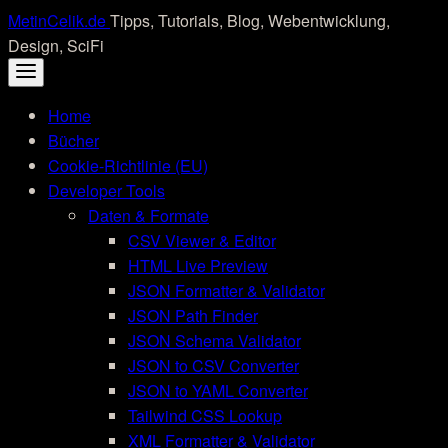
Skip
MetinCelik.de
Tipps, Tutorials, Blog, Webentwicklung,
to
Design, SciFi
content
Home
Bücher
Cookie-Richtlinie (EU)
Developer Tools
Daten & Formate
CSV Viewer & Editor
HTML Live Preview
JSON Formatter & Validator
JSON Path Finder
JSON Schema Validator
JSON to CSV Converter
JSON to YAML Converter
Tailwind CSS Lookup
XML Formatter & Validator